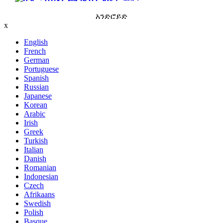
አንድሮይድ
x
English
French
German
Portuguese
Spanish
Russian
Japanese
Korean
Arabic
Irish
Greek
Turkish
Italian
Danish
Romanian
Indonesian
Czech
Afrikaans
Swedish
Polish
Basque