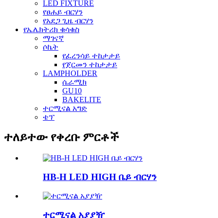
LED FIXTURE
የፀሐይ ብርሃን
የአደጋ ጊዜ ብርሃን
የኤሌክትሪክ ቁሳቁስ
ማገናኛ
ሶኬት
የፈረንሳይ ተከታታይ
የጀርመን ተከታታይ
LAMPHOLDER
ሴራሚክ
GU10
BAKELITE
ተርሚናል አግድ
ቴፕ
ተለይተው የቀረቡ ምርቶች
HB-H LED HIGH ቤይ ብርሃን
ተርሚናል አያያዥ