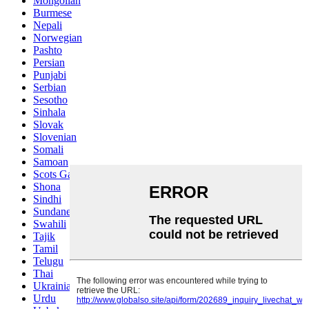
Mongolian
Burmese
Nepali
Norwegian
Pashto
Persian
Punjabi
Serbian
Sesotho
Sinhala
Slovak
Slovenian
Somali
Samoan
Scots Gaelic
Shona
Sindhi
Sundanese
Swahili
Tajik
Tamil
Telugu
Thai
Ukrainian
Urdu