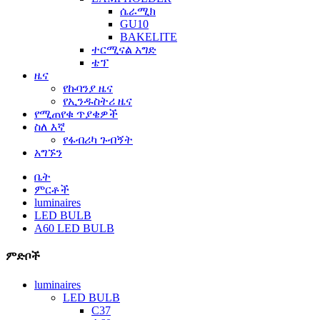
ሴራሚክ
GU10
BAKELITE
ተርሚናል አግድ
ቴፕ
ዜና
የኩባንያ ዜና
የኢንዱስትሪ ዜና
የሚጠየቁ ጥያቄዎች
ስለ እኛ
የፋብሪካ ጉብኝት
አግኙን
ቤት
ምርቶች
luminaires
LED BULB
A60 LED BULB
ምድቦች
luminaires
LED BULB
C37