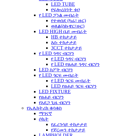
LED TUBE
የፍሎረሰንት ቱቦ
የ LED ፓነል መብራት
የተወሰደ (ካሬ፣ ዙር)
ወለል(ስኩዌር፣ዙር)
LED HIGH ቤይ መብራት
HB ተከታታይ
እሱ ተከታታይ
3CCT ተከታታይ
የ LED ጎዳና ብርሃን
የ LED ጎዳና ብርሃን
የ LED የፀሐይ ጎዳና ብርሃን
LED ስፖት ብርሃን
የ LED ጎርፍ መብራት
የ LED ጎርፍ መብራት
LED የፀሐይ ጎርፍ ብርሃን
LED FIXTURE
የፀሐይ ብርሃን
የአደጋ ጊዜ ብርሃን
የኤሌክትሪክ ቁሳቁስ
ማገናኛ
ሶኬት
የፈረንሳይ ተከታታይ
የጀርመን ተከታታይ
LAMPHOLDER