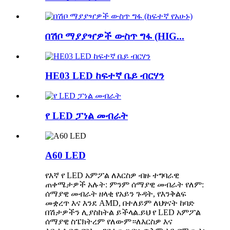
በሽቦ ማያያዣዎች ውስጥ ግፋ (HIG...
HE03 LED ከፍተኛ ቤይ ብርሃን
የ LED ፓነል መብራት
A60 LED
የእኛ የ LED አምፖል ለእርስዎ ብዙ ተግባራዊ
ጠቀሜታዎች አሉት: ምንም ሰማያዊ መብራት የለም:
ሰማያዊ መብራት ዘላቂ የአይን ጉዳት, የእንቅልፍ
መቋረጥ እና እንደ AMD, በተለይም ለህፃናት ከባድ
በሽታዎችን ሊያስከትል ይችላል.ይህ የ LED አምፖል
ሰማያዊ ስፔክትረም የለውም።ለእርስዎ እና