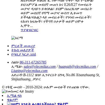
ለቤተሰብዎ የበለጠ ገር ነው።ብዙ ጥቅም ላይ የሚውል፡
ይህ አምፖል መደበኛ መጠን እና E26/E27 የመብራት
መያዣ ዲዛይን ይቀበላል፣ ይህም በጠረጴዛዎ መብራት
ወይም መደበኛ የሻማ መያዣ ውስጥ ሊቀመጥ
ይችላል።በአልጋ ላይ መብራቶች፣ የንባብ መብራቶች፣
የሕፃን ክፍሎች፣ የችግኝ ቦታዎች ወይም በሞቀ
ኢሞት...
ጥያቄ
ዝርዝር
ምርቶች መመሪያ
ትኩስ መለያዎች
የጣቢያ ካርታ.xml
ስልክ፡
86-311-67265785
ኢሜል፡-
sales@elecmilux.com
/
huangzh@elecmilux.com
/
Liuping@elecmilux.com
አድራሻ፡
B-1112 ሄበይ ኢንተርኔት ህንጻ, No.86 Xisanzhuang St,
Shijiazhuang, ቻይና.
© የቅጂ መብት - 2010-2024: ሁሉም መብቶች የተጠበቁ ናቸው.
ኢሜል ላክ
ዊልያም
ዊልያም