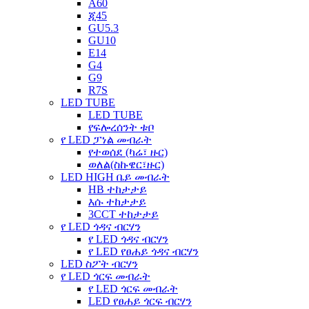
A60
ጂ45
GU5.3
GU10
E14
G4
G9
R7S
LED TUBE
LED TUBE
የፍሎረሰንት ቱቦ
የ LED ፓነል መብራት
የተወሰደ (ካሬ፣ ዙር)
ወለል(ስኩዌር፣ዙር)
LED HIGH ቤይ መብራት
HB ተከታታይ
እሱ ተከታታይ
3CCT ተከታታይ
የ LED ጎዳና ብርሃን
የ LED ጎዳና ብርሃን
የ LED የፀሐይ ጎዳና ብርሃን
LED ስፖት ብርሃን
የ LED ጎርፍ መብራት
የ LED ጎርፍ መብራት
LED የፀሐይ ጎርፍ ብርሃን