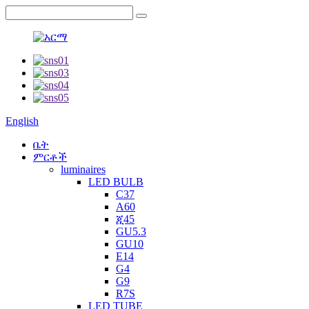
English
ቤት
ምርቶች
luminaires
LED BULB
C37
A60
ጂ45
GU5.3
GU10
E14
G4
G9
R7S
LED TUBE