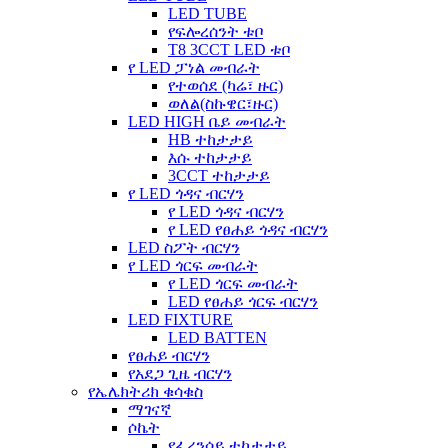
LED TUBE
የፍሎረሰንት ቱቦ
T8 3CCT LED ቱቦ
የ LED ፓነል መብራት
የተወሰደ (ካሬ፣ ዙር)
ወለል(ስኩዌር፣ዙር)
LED HIGH ቤይ መብራት
HB ተከታታይ
እሱ ተከታታይ
3CCT ተከታታይ
የ LED ጎዳና ብርሃን
የ LED ጎዳና ብርሃን
የ LED የፀሐይ ጎዳና ብርሃን
LED ስፖት ብርሃን
የ LED ጎርፍ መብራት
የ LED ጎርፍ መብራት
LED የፀሐይ ጎርፍ ብርሃን
LED FIXTURE
LED BATTEN
የፀሐይ ብርሃን
የአደጋ ጊዜ ብርሃን
የኤሌክትሪክ ቁሳቁስ
ማገናኛ
ሶኬት
የፈረንሳይ ተከታታይ