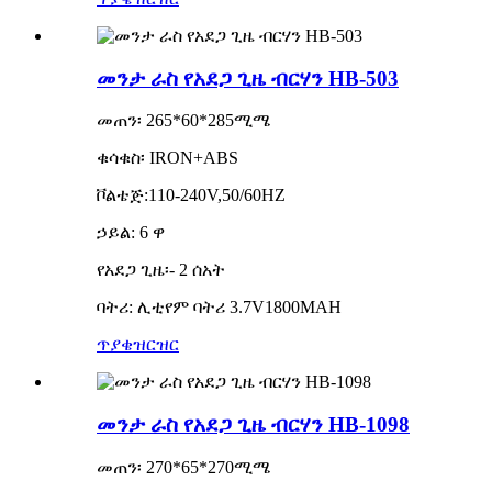
መንታ ራስ የአደጋ ጊዜ ብርሃን HB-503
መጠን፡ 265*60*285ሚሜ
ቁሳቁስ፡ IRON+ABS
ቮልቴጅ:110-240V,50/60HZ
ኃይል: 6 ዋ
የአደጋ ጊዜ፡- 2 ሰአት
ባትሪ: ሊቲየም ባትሪ 3.7V1800MAH
ጥያቄ
ዝርዝር
መንታ ራስ የአደጋ ጊዜ ብርሃን HB-1098
መጠን፡ 270*65*270ሚሜ