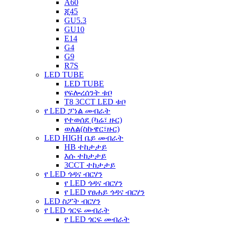
A60
ጂ45
GU5.3
GU10
E14
G4
G9
R7S
LED TUBE
LED TUBE
የፍሎረሰንት ቱቦ
T8 3CCT LED ቱቦ
የ LED ፓነል መብራት
የተወሰደ (ካሬ፣ ዙር)
ወለል(ስኩዌር፣ዙር)
LED HIGH ቤይ መብራት
HB ተከታታይ
እሱ ተከታታይ
3CCT ተከታታይ
የ LED ጎዳና ብርሃን
የ LED ጎዳና ብርሃን
የ LED የፀሐይ ጎዳና ብርሃን
LED ስፖት ብርሃን
የ LED ጎርፍ መብራት
የ LED ጎርፍ መብራት