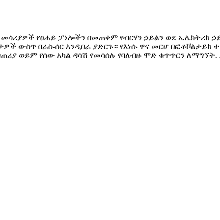
 መሳሪያዎች የፀሐይ ፓነሎችን በመጠቀም የብርሃን ኃይልን ወደ ኤሌክትሪክ ኃይ
ዎች ውስጥ በራስ-ሰር እንዲበራ ያድርጉ። የእነሱ ዋና መርሆ በፎቶቮልታይክ
ሪያ ወይም የሰው አካል ዳሳሽ የመሳሰሉ የባለብዙ ሞድ ቁጥጥርን ለማግኘት. .