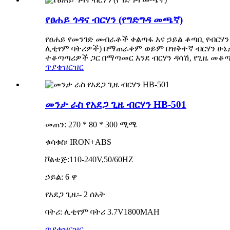
የፀሐይ ጎዳና ብርሃን (የግድግዳ መጫኛ)
የፀሐይ የመንገድ መብራቶች ቀልጣፋ እና ኃይል ቆጣቢ የብርሃን
ሊቲየም ባትሪዎች) በማጠራቀም ወይም በዝቅተኛ ብርሃን ሁኔታ
ተቆጣጣሪዎች ጋር በማጣመር እንደ ብርሃን ዳሳሽ, የጊዜ መቆጣጠ
ጥያቄ
ዝርዝር
መንታ ራስ የአደጋ ጊዜ ብርሃን HB-501
መጠን: 270 * 80 * 300 ሚሜ
ቁሳቁስ፡ IRON+ABS
ቮልቴጅ:110-240V,50/60HZ
ኃይል: 6 ዋ
የአደጋ ጊዜ፡- 2 ሰአት
ባትሪ: ሊቲየም ባትሪ 3.7V1800MAH
ጥያቄ
ዝርዝር