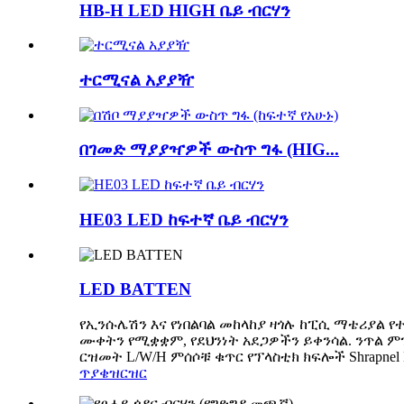
HB-H LED HIGH ቤይ ብርሃን
ተርሚናል አያያዥ
በገመድ ማያያዣዎች ውስጥ ግፋ (HIG...
HE03 LED ከፍተኛ ቤይ ብርሃን
LED BATTEN
የኢንሱሌሽን እና የነበልባል መከላከያ ዛጎሉ ከፒሲ ማቴሪያል የ
ሙቀትን የሚቋቋም, የደህንነት አደጋዎችን ይቀንሳል. ንጥል 
ርዝመት L/W/H ምሰሶቹ ቁጥር የፕላስቲክ ክፍሎች Shrapnel HB-
ጥያቄ
ዝርዝር