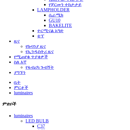
የጀርመን ተከታታይ
LAMPHOLDER
ሴራሚክ
GU10
BAKELITE
ተርሚናል አግድ
ቴፕ
ዜና
የኩባንያ ዜና
የኢንዱስትሪ ዜና
የሚጠየቁ ጥያቄዎች
ስለ እኛ
የፋብሪካ ጉብኝት
ያግኙን
ቤት
ምርቶች
luminaires
ምድቦች
luminaires
LED BULB
C37