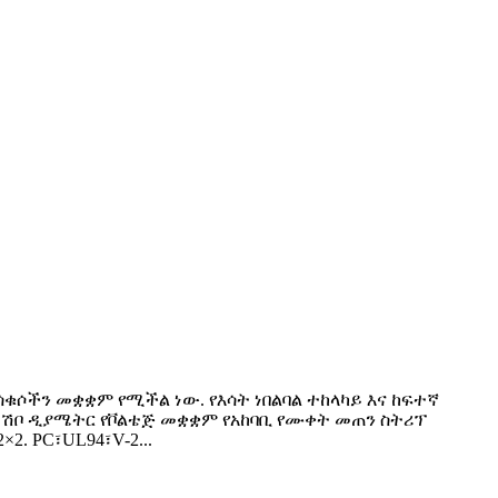
ሳቁሶችን መቋቋም የሚችል ነው. የእሳት ነበልባል ተከላካይ እና ከፍተኛ
ኑ ሽቦ ዲያሜትር የቮልቴጅ መቋቋም የአከባቢ የሙቀት መጠን ስትሪፕ
2. PC፣UL94፣V-2...