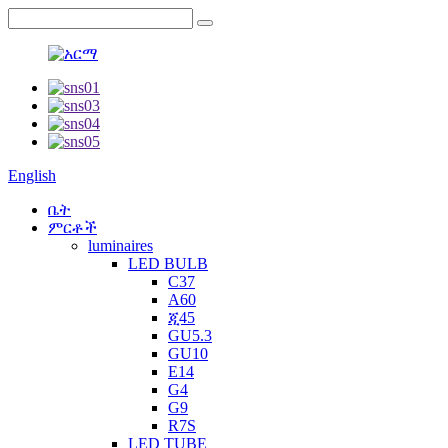
English
ቤት
ምርቶች
luminaires
LED BULB
C37
A60
ጂ45
GU5.3
GU10
E14
G4
G9
R7S
LED TUBE