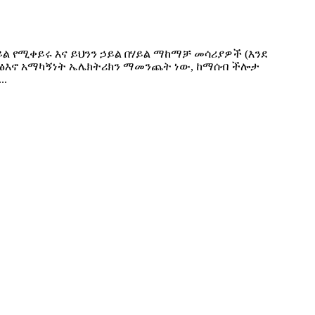
ል የሚቀይሩ እና ይህንን ኃይል በሃይል ማከማቻ መሳሪያዎች (እንደ
 ተፅእኖ አማካኝነት ኤሌክትሪክን ማመንጨት ነው, ከማሰብ ችሎታ
..