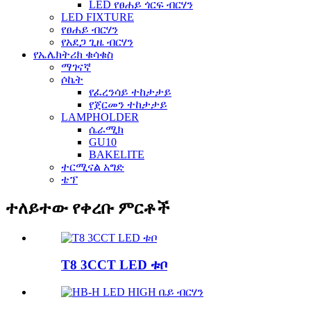
LED የፀሐይ ጎርፍ ብርሃን
LED FIXTURE
የፀሐይ ብርሃን
የአደጋ ጊዜ ብርሃን
የኤሌክትሪክ ቁሳቁስ
ማገናኛ
ሶኬት
የፈረንሳይ ተከታታይ
የጀርመን ተከታታይ
LAMPHOLDER
ሴራሚክ
GU10
BAKELITE
ተርሚናል አግድ
ቴፕ
ተለይተው የቀረቡ ምርቶች
T8 3CCT LED ቱቦ