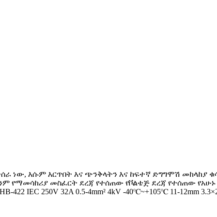
ተሰራ ነው, እሱም እርጥበት እና ጭንቅላትን እና ከፍተኛ ድግግሞሽ መከላከያ ቁ
ምንም የማመሳከሪያ መስፈርት ደረጃ የተሰጠው የቮልቴጅ ደረጃ የተሰጠው የአሁ
422 IEC 250V 32A 0.5-4mm² 4kV -40℃~+105℃ 11-12mm 3.3×2×