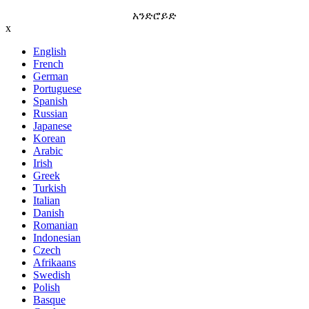
አንድሮይድ
x
English
French
German
Portuguese
Spanish
Russian
Japanese
Korean
Arabic
Irish
Greek
Turkish
Italian
Danish
Romanian
Indonesian
Czech
Afrikaans
Swedish
Polish
Basque