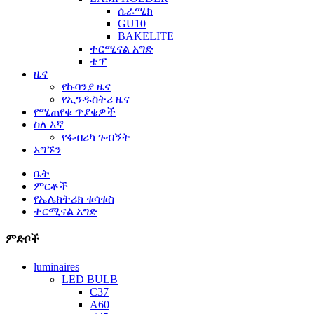
ሴራሚክ
GU10
BAKELITE
ተርሚናል አግድ
ቴፕ
ዜና
የኩባንያ ዜና
የኢንዱስትሪ ዜና
የሚጠየቁ ጥያቄዎች
ስለ እኛ
የፋብሪካ ጉብኝት
አግኙን
ቤት
ምርቶች
የኤሌክትሪክ ቁሳቁስ
ተርሚናል አግድ
ምድቦች
luminaires
LED BULB
C37
A60