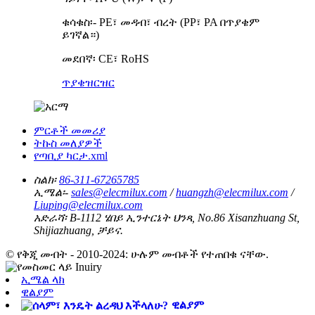
ቁሳቁስ፡- PE፣ መዳብ፣ ብረት (PP፣ PA በጥያቄም
ይገኛል።)
መደበኛ፡ CE፣ RoHS
ጥያቄ
ዝርዝር
ምርቶች መመሪያ
ትኩስ መለያዎች
የጣቢያ ካርታ.xml
ስልክ፡
86-311-67265785
ኢሜል፡-
sales@elecmilux.com
/
huangzh@elecmilux.com
/
Liuping@elecmilux.com
አድራሻ፡
B-1112 ሄበይ ኢንተርኔት ህንጻ, No.86 Xisanzhuang St,
Shijiazhuang, ቻይና.
© የቅጂ መብት - 2010-2024: ሁሉም መብቶች የተጠበቁ ናቸው.
ኢሜል ላክ
ዊልያም
ዊልያም