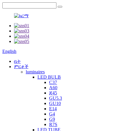
English
ቤት
ምርቶች
luminaires
LED BULB
C37
A60
ጂ45
GU5.3
GU10
E14
G4
G9
R7S
LED TUBE