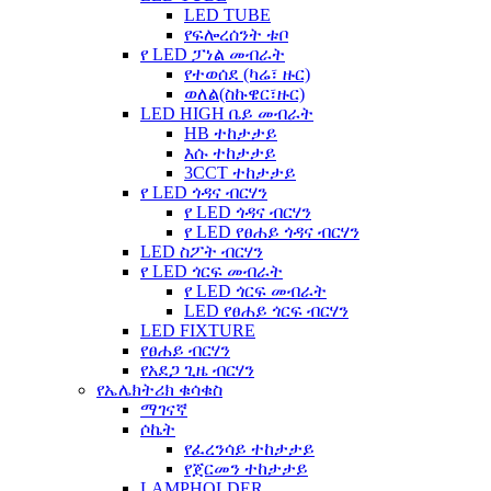
LED TUBE
የፍሎረሰንት ቱቦ
የ LED ፓነል መብራት
የተወሰደ (ካሬ፣ ዙር)
ወለል(ስኩዌር፣ዙር)
LED HIGH ቤይ መብራት
HB ተከታታይ
እሱ ተከታታይ
3CCT ተከታታይ
የ LED ጎዳና ብርሃን
የ LED ጎዳና ብርሃን
የ LED የፀሐይ ጎዳና ብርሃን
LED ስፖት ብርሃን
የ LED ጎርፍ መብራት
የ LED ጎርፍ መብራት
LED የፀሐይ ጎርፍ ብርሃን
LED FIXTURE
የፀሐይ ብርሃን
የአደጋ ጊዜ ብርሃን
የኤሌክትሪክ ቁሳቁስ
ማገናኛ
ሶኬት
የፈረንሳይ ተከታታይ
የጀርመን ተከታታይ
LAMPHOLDER