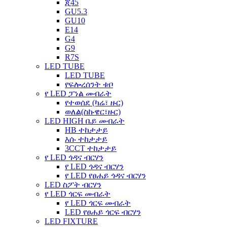
ጂ45
GU5.3
GU10
E14
G4
G9
R7S
LED TUBE
LED TUBE
የፍሎረሰንት ቱቦ
የ LED ፓነል መብራት
የተወሰደ (ካሬ፣ ዙር)
ወለል(ስኩዌር፣ዙር)
LED HIGH ቤይ መብራት
HB ተከታታይ
እሱ ተከታታይ
3CCT ተከታታይ
የ LED ጎዳና ብርሃን
የ LED ጎዳና ብርሃን
የ LED የፀሐይ ጎዳና ብርሃን
LED ስፖት ብርሃን
የ LED ጎርፍ መብራት
የ LED ጎርፍ መብራት
LED የፀሐይ ጎርፍ ብርሃን
LED FIXTURE