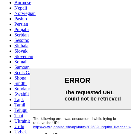
Burmese
Nepali
Norwegian
Pashto
Persian
Punjabi
Serbian
Sesotho
Sinhala
Slovak
Slovenian
Somali
Samoan
Scots Gaelic
Shona
Sindhi
Sundanese
Swahili
Tajik
Tamil
Telugu
Thai
Ukrainian
Urdu
Uzbek