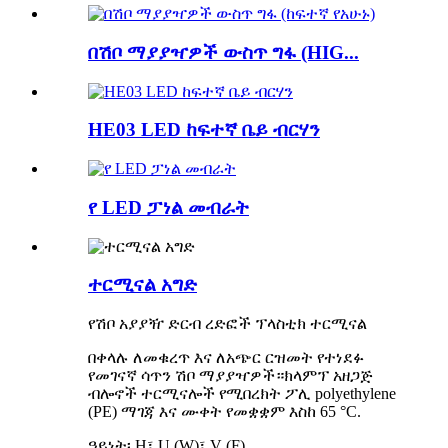
በሽቦ ማያያዣዎች ውስጥ ግፋ (HIG...
HE03 LED ከፍተኛ ቤይ ብርሃን
የ LED ፓነል መብራት
ተርሚናል አግድ
የሽቦ አያያዥ ድርብ ረድፎች ፕላስቲክ ተርሚናል
በቀላሉ ለመቁረጥ እና ለአጭር ርዝመት የተነደፉ
የመገናኛ ሳጥን ሽቦ ማያያዣዎች።ክላምፕ አዘጋጅ
ብሎኖች ተርሚናሎች የሚበረክት ፖሊ polyethylene
(PE) ማገጃ እና ሙቀት የመቋቋም እስከ 65 °C.
ዓይነት፡ H፣ U (W)፣ V (F)