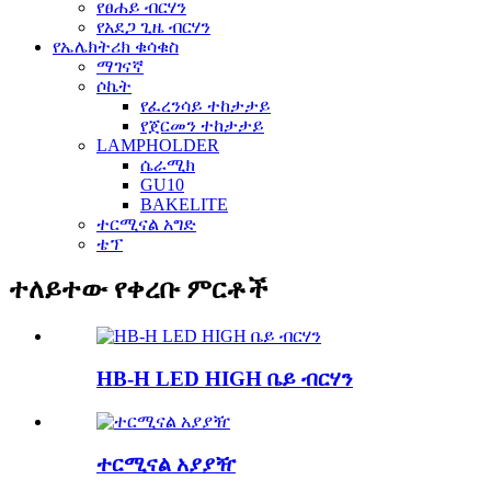
የፀሐይ ብርሃን
የአደጋ ጊዜ ብርሃን
የኤሌክትሪክ ቁሳቁስ
ማገናኛ
ሶኬት
የፈረንሳይ ተከታታይ
የጀርመን ተከታታይ
LAMPHOLDER
ሴራሚክ
GU10
BAKELITE
ተርሚናል አግድ
ቴፕ
ተለይተው የቀረቡ ምርቶች
HB-H LED HIGH ቤይ ብርሃን
ተርሚናል አያያዥ