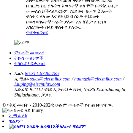
ጠቀሜታዎች አሉት፡ ልዕለ ቀለም መስጠት፡ ራ፡ 80
በብርሃን ስር ያሉትን እውነተኛ ቀለሞች በተሻለ ሁኔታ
መመለስ ይችላል።ረጅም የህይወት ዘመን፡ 2 አመት
ዋስትና ያለው እና የ30,000 ሰአት የህይወት
ዘመን።ከፍተኛ ጥራት ያለው እና ከሽያጭ በኋላ
አገልግሎት በላይ ዋስትና ያለው...
ጥያቄ
ዝርዝር
ምርቶች መመሪያ
ትኩስ መለያዎች
የጣቢያ ካርታ.xml
ስልክ፡
86-311-67265785
ኢሜል፡-
sales@elecmilux.com
/
huangzh@elecmilux.com
/
Liuping@elecmilux.com
አድራሻ፡
B-1112 ሄበይ ኢንተርኔት ህንጻ, No.86 Xisanzhuang St,
Shijiazhuang, ቻይና.
© የቅጂ መብት - 2010-2024: ሁሉም መብቶች የተጠበቁ ናቸው.
ኢሜል ላክ
ዊልያም
ዊልያም