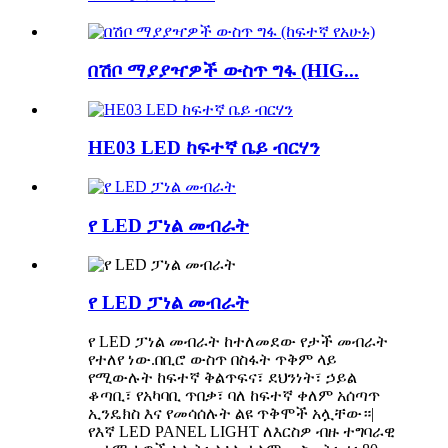
በሽቦ ማያያዣዎች ውስጥ ግፋ (HIG...
HE03 LED ከፍተኛ ቤይ ብርሃን
የ LED ፓነል መብራት
የ LED ፓነል መብራት
የ LED ፓነል መብራት ከተለመደው የታች መብራት
የተለየ ነው.በቢሮ ውስጥ በስፋት ጥቅም ላይ
የሚውሉት ከፍተኛ ቅልጥፍና፣ ደህንነት፣ ኃይል
ቆጣቢ፣ የአካባቢ ጥበቃ፣ ባለ ከፍተኛ ቀለም አሰጣጥ
ኢንዴክስ እና የመሳሰሉት ልዩ ጥቅሞች አሏቸው።|
የእኛ LED PANEL LIGHT ለእርስዎ ብዙ ተግባራዊ