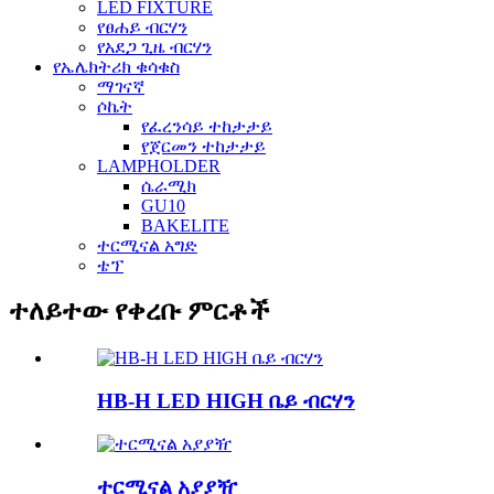
LED FIXTURE
የፀሐይ ብርሃን
የአደጋ ጊዜ ብርሃን
የኤሌክትሪክ ቁሳቁስ
ማገናኛ
ሶኬት
የፈረንሳይ ተከታታይ
የጀርመን ተከታታይ
LAMPHOLDER
ሴራሚክ
GU10
BAKELITE
ተርሚናል አግድ
ቴፕ
ተለይተው የቀረቡ ምርቶች
HB-H LED HIGH ቤይ ብርሃን
ተርሚናል አያያዥ