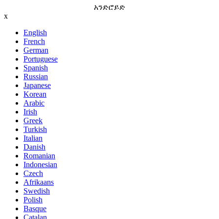
አንድሮይድ
x
English
French
German
Portuguese
Spanish
Russian
Japanese
Korean
Arabic
Irish
Greek
Turkish
Italian
Danish
Romanian
Indonesian
Czech
Afrikaans
Swedish
Polish
Basque
Catalan