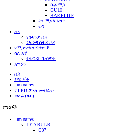
ሴራሚክ
GU10
BAKELITE
ተርሚናል አግድ
ቴፕ
ዜና
የኩባንያ ዜና
የኢንዱስትሪ ዜና
የሚጠየቁ ጥያቄዎች
ስለ እኛ
የፋብሪካ ጉብኝት
አግኙን
ቤት
ምርቶች
luminaires
የ LED ፓነል መብራት
ወለል (ዙር)
ምድቦች
luminaires
LED BULB
C37