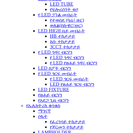
LED TUBE
የፍሎረሰንት ቱቦ
የ LED ፓነል መብራት
የተወሰደ (ካሬ፣ ዙር)
ወለል(ስኩዌር፣ዙር)
LED HIGH ቤይ መብራት
HB ተከታታይ
እሱ ተከታታይ
3CCT ተከታታይ
የ LED ጎዳና ብርሃን
የ LED ጎዳና ብርሃን
የ LED የፀሐይ ጎዳና ብርሃን
LED ስፖት ብርሃን
የ LED ጎርፍ መብራት
የ LED ጎርፍ መብራት
LED የፀሐይ ጎርፍ ብርሃን
LED FIXTURE
የፀሐይ ብርሃን
የአደጋ ጊዜ ብርሃን
የኤሌክትሪክ ቁሳቁስ
ማገናኛ
ሶኬት
የፈረንሳይ ተከታታይ
የጀርመን ተከታታይ
LAMPHOLDER