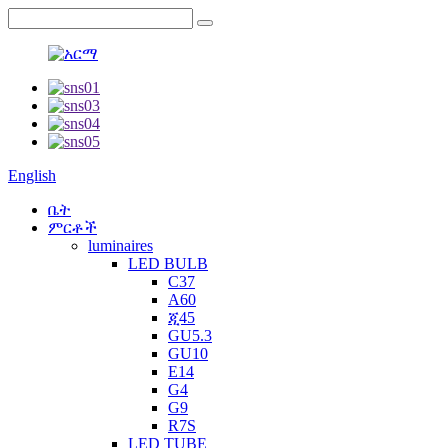
English
ቤት
ምርቶች
luminaires
LED BULB
C37
A60
ጂ45
GU5.3
GU10
E14
G4
G9
R7S
LED TUBE