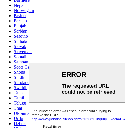
Burmese
Nepali
Norwegian
Pashto
Persian
Punjabi
Serbian
Sesotho
Sinhala
Slovak
Slovenian
Somali
Samoan
Scots Gaelic
Shona
Sindhi
Sundanese
Swahili
Tajik
Tamil
Telugu
Thai
Ukrainian
Urdu
Uzbek