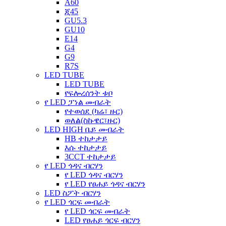
A60
ጂ45
GU5.3
GU10
E14
G4
G9
R7S
LED TUBE
LED TUBE
የፍሎረሰንት ቱቦ
የ LED ፓነል መብራት
የተወሰደ (ካሬ፣ ዙር)
ወለል(ስኩዌር፣ዙር)
LED HIGH ቤይ መብራት
HB ተከታታይ
እሱ ተከታታይ
3CCT ተከታታይ
የ LED ጎዳና ብርሃን
የ LED ጎዳና ብርሃን
የ LED የፀሐይ ጎዳና ብርሃን
LED ስፖት ብርሃን
የ LED ጎርፍ መብራት
የ LED ጎርፍ መብራት
LED የፀሐይ ጎርፍ ብርሃን